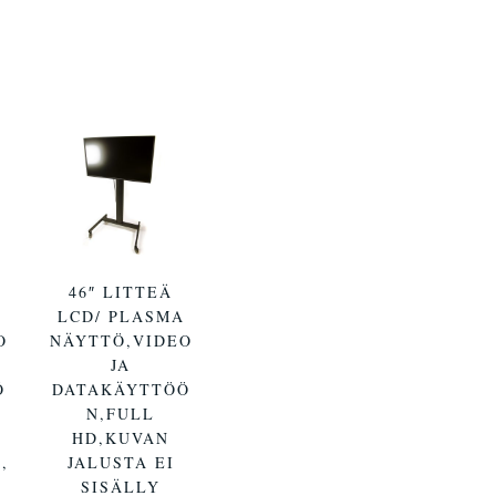
46″ LITTEÄ
LCD/ PLASMA
O
NÄYTTÖ,VIDEO
JA
Ö
DATAKÄYTTÖÖ
A
N,FULL
HD,KUVAN
,
JALUSTA EI
SISÄLLY