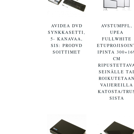
AVIDEA DVD
AVSTUMPFL,
SYNKKASETTI,
UPEA
5- KANAVAA,
FULLWHITE
SIS: PRODVD
ETUPROJISOIN
SOITTIMET
IPINTA 300×16
CM
RIPUSTETTAV
SEINÄLLE TA
ROIKUTETAA
VAIJEREILLA
KATOSTA/TRU
SISTA