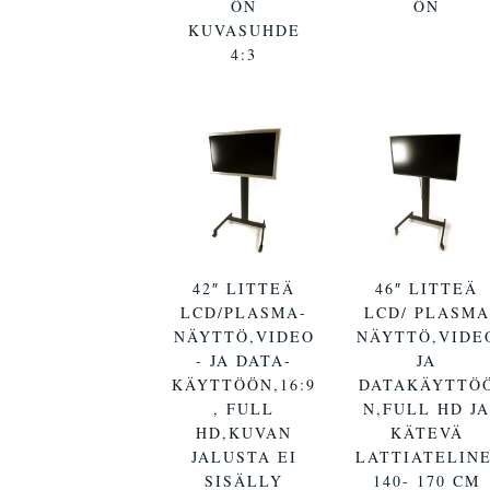
ÖN
ÖN
KUVASUHDE
4:3
42″ LITTEÄ
46″ LITTEÄ
LCD/PLASMA-
LCD/ PLASMA
NÄYTTÖ,VIDEO
NÄYTTÖ,VIDE
- JA DATA-
JA
KÄYTTÖÖN,16:9
DATAKÄYTTÖ
, FULL
N,FULL HD J
HD,KUVAN
KÄTEVÄ
JALUSTA EI
LATTIATELINE
SISÄLLY
140- 170 CM