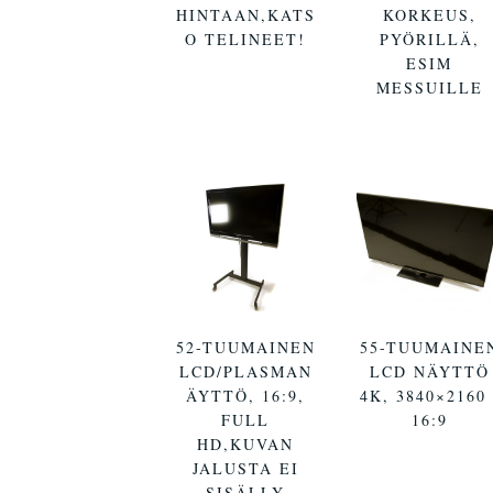
HINTAAN,KATS
KORKEUS,
O TELINEET!
PYÖRILLÄ,
ESIM
MESSUILLE
52-TUUMAINEN
55-TUUMAINE
LCD/PLASMAN
LCD NÄYTTÖ
ÄYTTÖ, 16:9,
4K, 3840×2160 
FULL
16:9
HD,KUVAN
JALUSTA EI
SISÄLLY