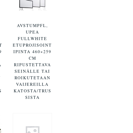
AVSTUMPFL,
UPEA
FULLWHITE
T
ETUPROJISOINT
9
IPINTA 460×259
CM
A
RIPUSTETTAVA
I
SEINÄLLE TAI
N
ROIKUTETAAN
VAIJEREILLA
S
KATOSTA/TRUS
SISTA