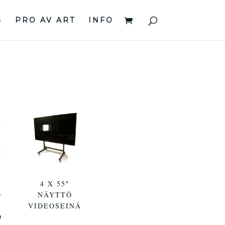
G
PRO AV ART
INFO
4 X 55″
D
NÄYTTÖ
VIDEOSEINÄ
Ö