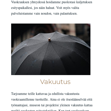
Vuokrauksen yhteydessä hoidamme puolestasi kuljetuksen
esityspaikallesi, jos näin haluat. Voit myös valita
palveluistamme vain noudon, vain palautuksen.
Vakuutus
.
Tarjoamme teille kattavaa ja edullista vakuutusta
vuokraamillenne tuotteille. Aina ei ole itsestäänselvää että
työnantajasi, museon tai projektisi yleinen vakuutus kattaa
meiltä vuokratun esitystekniikan. Kun teet vuokrauksen