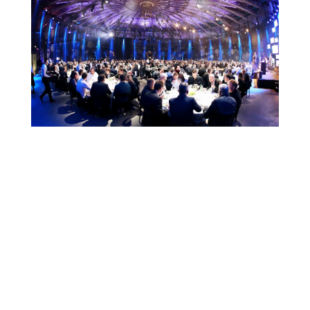
PRO AV MUKANA KANSAINVÄLISESSÄ
KISASSA
joulu 13, 2018
Alamme kattojärjestö valitsi 2019 maailmanlaajuuiseen AV
kilpailuunsa käsittääkseni ensimmäistä kertaa Suomesta av alan
yrityksen VISITOR ATTRACTION sarjaan. Pro Av Saarikko -
‘Massless’ at Amos Rex, Finland
projektin. www.inavateonthenet.net Visitor Attraction AV...
lue lisää