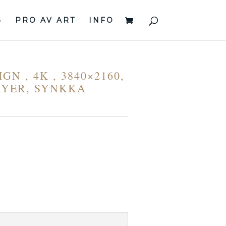
G
PRO AV ART
INFO
GN , 4K , 3840×2160,
AYER, SYNKKA