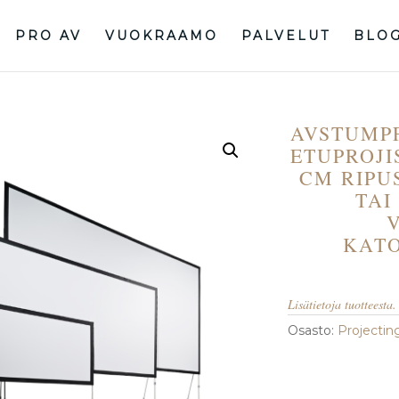
PRO AV
VUOKRAAMO
PALVELUT
BLO
AVSTUMPF
ETUPROJI
CM RIPU
TAI
KATO
Lisätietoja tuotteesta.
Osasto:
Projectin