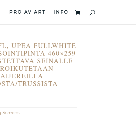
G
PRO AV ART
INFO
L, UPEA FULLWHITE
SOINTIPINTA 460×259
STETTAVA SEINÄLLE
 ROIKUTETAAN
VAIJEREILLA
STA/TRUSSISTA
g Screens