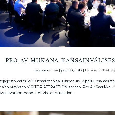
PRO AV MUKANA KANSAINVÄLISES
mennessä
admin
|
joulu 13, 2018
|
Inspiraatio
,
Taidenäy
järjestö valitsi 2019 maailmanlaajuuiseen AV kilpailuunsa käsit
alan yrityksen VISITOR ATTRACTION sarjaan. Pro Av Saarikko – ‘
w.inavateonthenet.net Visitor Attraction...