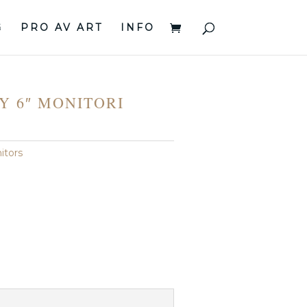
G
PRO AV ART
INFO
Y 6″ MONITORI
itors