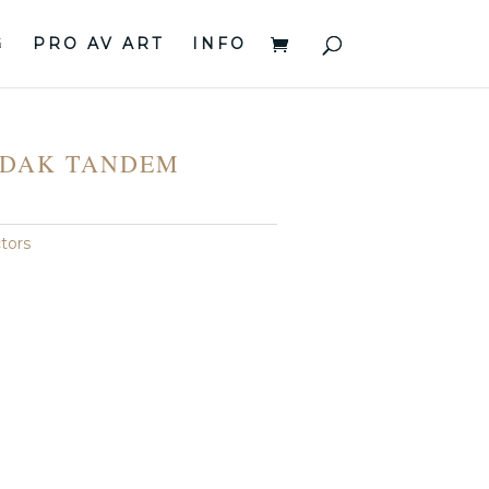
G
PRO AV ART
INFO
DAK TANDEM
tors