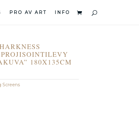
G
PRO AV ART
INFO
HARKNESS
PROJISOINTILEVY
AKUVA” 180X135CM
g Screens