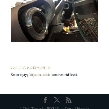
LÄHETÄ KOMMENTTI
Sinun täytyy
kirjautua sisään
kommentoidaksesi.
DIVI
Dawn Alderman
A Child Theme for
| From